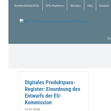
Zum
Veröffentlichte EPDs
EPD-Plattform
IBU.data
FAQ
Kontakt
Inhalt
springen
Ve
inordnung
sion
Digitales Produktpass-
Register: Einordnung des
Entwurfs der EU-
Kommission
15.07.2026