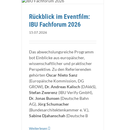
orum 2026
n
Rückblick im Eventfilm:
IBU Fachforum 2026
15.07.2026
Das abwechslungsreiche Programm
bot Einblicke aus europäischer,
wissenschaftlicher und praktischer
Perspektive. Zu den Referierenden
gehörten
Oscar Nieto Sanz
(Europäische Kommission, DG
GROW),
Dr. Andreas Kalisch
(DAkkS),
Stefan Zwerenz
(IBU Verify GmbH),
Dr. Jonas Bunsen
(Deutsche Bahn
AG),
Jörg Schumacher
(Bundesarchitektenkammer e. V.),
Sabine Djahanschah
(Deutsche B
Weiterlesen