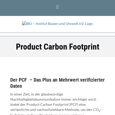
Zum
LinkedIn
Inhalt
springen
Product Carbon Footprint
Der PCF – Das Plus an Mehrwert verifizierter
Daten
In einer Zeit, in der glaubwürdige
Nachhaltigkeitskommunikation immer wichtiger wird,
bietet der Product Carbon Footprint (PCF) eine
verlässliche und nachvollziehbare Methode, um den CO
-
2