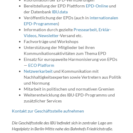
Bereitstellung der EPD Plattform
EPD-Online
und
der Datenbank
IBU.data
Veröffentlichung der EPDs (auch in
internationalen
EPD-Programmen
)
Information durch gezielte
Pressearbeit
,
Erklär-
Videos
,
Newsletter
-Versand etc.
Fachvorträge und Workshops
Unterstützung der Mitglieder bei ihren
Kommunikationsaktivitäten zum Thema EPD
Einsatz für europaweite Harmonisierung von EPDs
—
ECO Platform
Netzwerkarbeit
und Kommunikation mit
Nachhaltigkeitsexperten sowie Vertretern aus Politik
und Normung
Mitarbeit in politischen und normativen Gremien
Weiterentwicklung des IBU-EPD-Programms und
zusätzlicher Services
Kontakt zur Geschäftsstelle aufnehmen
Die Geschäftsstelle des IBU befindet sich in zentraler Lage am
Hegelplatz in Berlin-Mitte nahe des Bahnhofs Friedrichstraße.