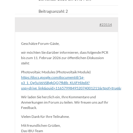
Beitragsanzahl: 2
#23114
Geschätze Forum-Gäste,
wir möchten Sie darüber informieren, dass folgende PCR
bis zum 11. Februar 2026 zur öffentlichen Diskussion
steht:
Photovoltaic Modules (Photovoltaik Module)
https://docs.google.com/document/d/1g-
x3_1_Og5uVsNSBgkQQ7fkBb_KUiFHl/edit?
usp=drive_link&ouid=116579984952074001211&rtpof=true&sd=true
Wir laden Sie herzlich ein, Ihre Kommentare und
Anmerkungen im Forum zu teilen. Wir freuen uns auf Ihr
Feedback.
Vielen Dank für Ihre Teilnahme.
Mit freundlichen Grüßen,
Das IBU-Team