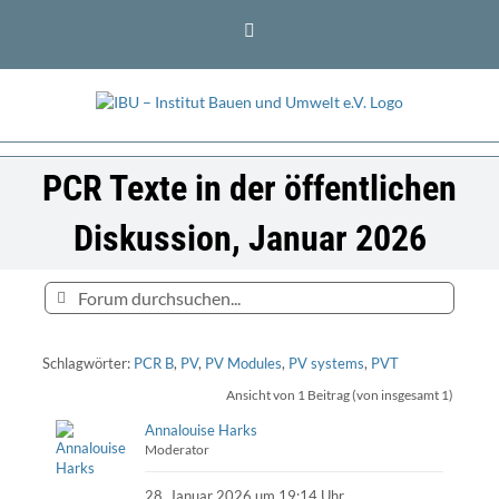
Zum
LinkedIn
Inhalt
springen
PCR Texte in der öffentlichen
Diskussion, Januar 2026
Schlagwörter:
PCR B
,
PV
,
PV Modules
,
PV systems
,
PVT
Ansicht von 1 Beitrag (von insgesamt 1)
Annalouise Harks
Moderator
28. Januar 2026 um 19:14 Uhr