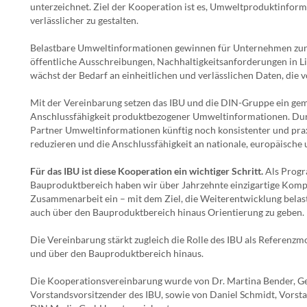
unterzeichnet. Ziel der Kooperation ist es, Umweltproduktinform
verlässlicher zu gestalten.
Belastbare Umweltinformationen gewinnen für Unternehmen zune
öffentliche Ausschreibungen, Nachhaltigkeitsanforderungen in Li
wächst der Bedarf an einheitlichen und verlässlichen Daten, die
Mit der Vereinbarung setzen das IBU und die DIN-Gruppe ein gem
Anschlussfähigkeit produktbezogener Umweltinformationen. Dur
Partner Umweltinformationen künftig noch konsistenter und pra
reduzieren und die Anschlussfähigkeit an nationale, europäische
Für das IBU ist diese Kooperation ein wichtiger Schritt.
Als Progr
Bauproduktbereich haben wir über Jahrzehnte einzigartige Kompe
Zusammenarbeit ein – mit dem Ziel, die Weiterentwicklung bela
auch über den Bauproduktbereich hinaus Orientierung zu geben.
Die Vereinbarung stärkt zugleich die Rolle des IBU als Referenz
und über den Bauproduktbereich hinaus.
Die Kooperationsvereinbarung wurde von Dr. Martina Bender, Ges
Vorstandsvorsitzender des IBU, sowie von Daniel Schmidt, Vorst