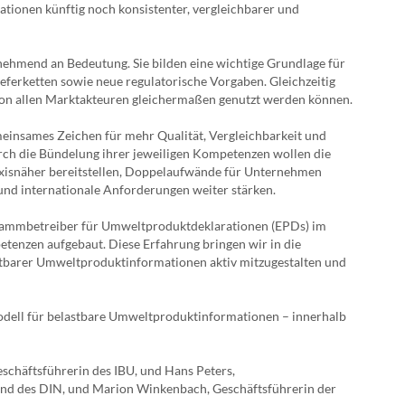
ationen künftig noch konsistenter, vergleichbarer und
hmend an Bedeutung. Sie bilden eine wichtige Grundlage für
eferketten sowie neue regulatorische Vorgaben. Gleichzeitig
 von allen Marktakteuren gleichermaßen genutzt werden können.
einsames Zeichen für mehr Qualität, Vergleichbarkeit und
ch die Bündelung ihrer jeweiligen Kompetenzen wollen die
xisnäher bereitstellen, Doppelaufwände für Unternehmen
 und internationale Anforderungen weiter stärken.
ammbetreiber für Umweltproduktdeklarationen (EPDs) im
tenzen aufgebaut. Diese Erfahrung bringen wir in die
stbarer Umweltproduktinformationen aktiv mitzugestalten und
modell für belastbare Umweltproduktinformationen – innerhalb
chäftsführerin des IBU, und Hans Peters,
and des DIN, und Marion Winkenbach, Geschäftsführerin der