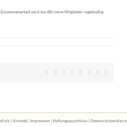
 Zusammenarbeit wird das IBU seine Mitglieder regelmäßig
Facebook
X
Reddit
LinkedIn
Tumblr
Pinterest
Vk
E-
Mail
t e.V. |
Kontakt
|
Impressum
|
Haftungsausschluss
|
Datenschutzerkläru