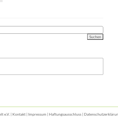
t e.V. |
Kontakt
|
Impressum
|
Haftungsausschluss
|
Datenschutzerkläru