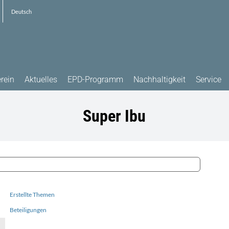
Deutsch
rein
Aktuelles
EPD-Programm
Nachhaltigkeit
Service
Super Ibu
Erstellte Themen
Beteiligungen