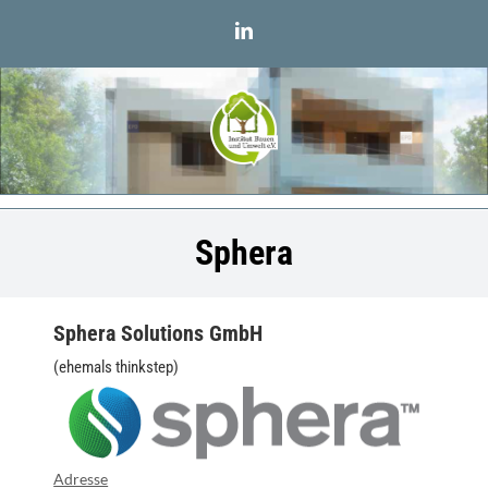
Zum
LinkedIn
Inhalt
springen
Sphera
Sphera Solutions GmbH
(ehemals thinkstep)
Adresse