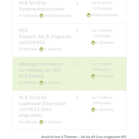
PCR Teil B für
1
vor 8 Jahren,
Sonnenschutzsysteme
11 Monaten
Anita Kietzmann
Erstellt von:
Anita Kietzmann
PCR
1
vor 9 Jahren,
Entwurf_Teil_B_Flugasche
2 Monaten
nach EN 450
S. Zwerenz
Erstellt von:
S. Zwerenz
Wichtige Information
1
vor 9 Jahren,
zur Nutzung des IBU
8 Monaten
PCR Forums
S. Zwerenz
Erstellt von:
S. Zwerenz
PCR Teil B für
1
vor 9 Jahren,
Loadhouse (Diskussion
8 Monaten
seit 08.12.2016
S. Zwerenz
eingestellt)
Erstellt von:
S. Zwerenz
Ansicht von 4 Themen – 46 bis 49 (von insgesamt 49)